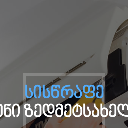
სისწრაფე
ენი ზედმეტსახე