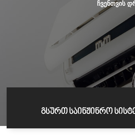
ჩვენთვის დ
გსურთ საინჟინრო სისტე